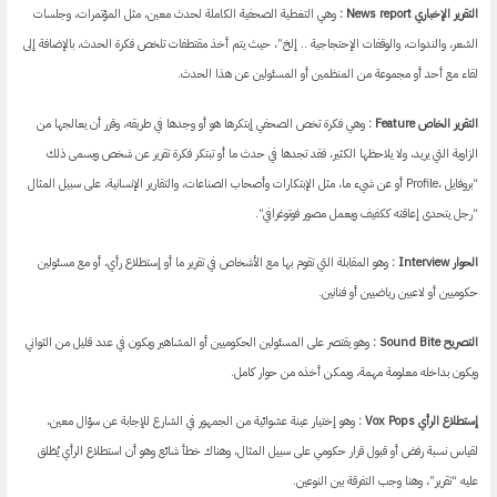
التقرير الإخباري News report
:
وهي التغطية الصحفية الكاملة لحدث معين، مثل المؤتمرات، وجلسات
الشعر، والندوات، والوقفات الإحتجاجية .. إلخ”، حيث يتم أخذ مقتطفات تلخص فكرة الحدث، بالإضافة إلى
لقاء مع أحد أو مجموعة من المنظمين أو المسئولين عن هذا الحدث.
التقرير الخاص Feature :
وهي فكرة تخص الصحفي إبتكرها هو أو وجدها في طريقه، وقرر أن يعالجها من
الزاوية التي يريد، ولا يلاحظها الكثير، فقد تجدها في حدث ما أو تبتكر فكرة تقرير عن شخص ويسمى ذلك
“بروفايل ،Profile أو عن شيء ما، مثل الإبتكارات وأصحاب الصناعات، والتقارير الإنسانية، على سبيل المثال
“رجل يتحدى إعاقته ككفيف ويعمل مصور فوتوغرافي“.
الحوار Interview
:
وهو المقابلة التي تقوم بها مع الأشخاص في تقرير ما أو إستطلاع رأي، أو مع مسئولين
حكوميين أو لاعبين رياضيين أو فنانين.
التصريح Sound Bite :
وهو يقتصر على المسئولين الحكوميين أو المشاهير ويكون في عدد قليل من الثواني
ويكون بداخله معلومة مهمة، ويمكن أخذه من حوار كامل.
إستطلاع الرأي Vox Pops
:
وهو إختيار عينة عشوائية من الجمهور في الشارع للإجابة عن سؤال معين،
لقياس نسبة رفض أو قبول قرار حكومي على سبيل المثال، وهناك خطأ شائع وهو أن استطلاع الرأي يُطَلق
عليه “تقرير”، وهنا وجب التفرقة بين النوعين.