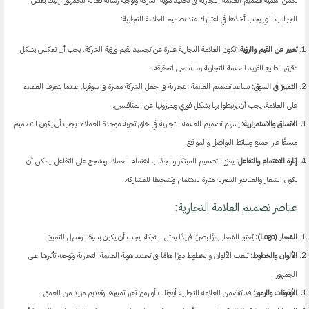
تكمن أهمية تصميم العلامة التجارية في تحديد هوية الشركة وتوجيه رسالة فعّالة للجمهور. إليك بعض
الجوانب التي يجب أخذها في اعتبارك عند تصميم العلامة التجارية:
تعبير عن القيم والرؤية:
تكون العلامة التجارية عبارة عن تجسيد لقيم ورؤية الشركة. يجب أن تعكس بشكل
دقيق الطابع الفريد للعلامة التجارية وما تسعى لتحقيقه.
التمييز في السوق:
يساعد تصميم العلامة التجارية في جعل الشركة مميزة في سوقها. عندما يتعرف العملاء
على العلامة، يجب أن يرتبطوا بها بشكل فوري ويميزونها عن المنافسين.
الاتساق والاستمرارية:
يسهم تصميم العلامة التجارية في خلق تجربة موحدة للعملاء. يجب أن يكون التصميم
متسقًا عبر جميع وسائط التواصل والمواقع.
إثارة الاهتمام والتفاعل:
يعزز التصميم المبتكر والجذاب اهتمام العملاء ويشجع على التفاعل. يمكن أن
يكون الشعار والعناصر البصرية مثيرة للاهتمام وتشجيعًا للمشاركة.
عناصر تصميم العلامة التجارية:
الشعار (Logo):
يُعتبر الشعار رمزًا بصريًا فريدًا يمثل الشركة. يجب أن يكون بسيطًا وسهل التمييز.
الألوان والخطوط:
تلعب الألوان والخطوط دورًا هامًا في تحديد هوية العلامة التجارية وتوجيه تأثيرها على
الجمهور.
الأيقونات والرموز:
قد تتضمن العلامة التجارية أيقونات أو رموز تعزز تمييزها وتقديم مزيد من العمق.