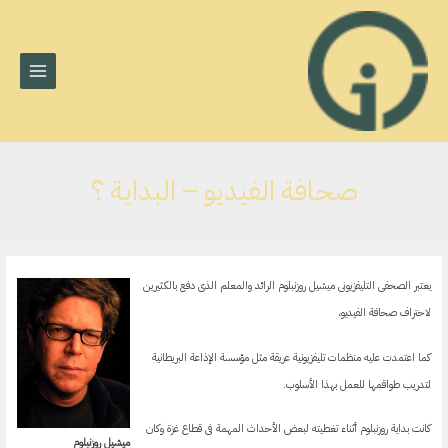
MAIN
خطي
لى
MENU
لمحتوى
صحافة الفيديو – البداية ؟
يعتبر الصحفى التليفزيونى ميشيل روزنبلوم الرائد والمعلم الذى دفع بالكثيرين
لاحتراف صحافة الفيديو،
كما اعتمدت عليه منظمات تليفزيونية عريقة مثل مؤسسة الإذاعة البريطانية
لتدريب طواقمها للعمل بهذا الأسلوب.
كانت بداية روزنبلوم أثناء تغطيته لبعض الأحداث المهمة فى قطاع غزة وكان
ميشيل روزنبلوم