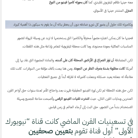
معه حينها طاقم تليفزيونى تقليدي، كما
كان بحوزته كاميرا فيديو من النوع
المنزلى
المنتشر حينها فى الأسواق،
وبكاميرته تلك حاول أن يصور كل شىءٍ صادفه دون أن يخطر بباله أن ما يقوم به سيكون ذا أهمية كبيرة،
فحينها ما كان يمكن اعتباره مصوراً محترفاً والكاميرا التى يستخدمها لا تزيد عن وسيلة للهواة لتصوير
المناسبات العائلية بجودة محدودة، وما كانت محطة تليفزيونية لتغامر بإذاعة مثل هذه اللقطات،
لكن المصادفة أ
ن توتر الصراع فى الأراضى المحتلة كان على أشده،
والمادة المصورة التى عاد بها إلى
أمريكا
كانت مطلوبة بشدة بصرف النظر عن الجودة
، ومن هنا بيعت بآلاف مؤلفة من الدولارات. كانت تلك
مفاجأة له جعلته يعيد حساباته وجعلت كاميراته لا تفارقه أبداً فى جميع التغطيات.
لكن حتى هذه اللحظة لم تكن ثورة الفيديو الحقيقية ظهرت بعد واحتاج الأمر لعدة سنوات حتى أواخر القرن
العشرين وبدايات القرن التالى، حيث
انتشرت تقنيات الفيديو الرقمى
وأصبحت متاحة للجميع وسهلة
الاستخدام بدءاً من التصوير، حتى البث إلى أرجاء العالم فى زمن قياسى.
في تسعينيات القرن الماضي كانت قناة “نيويورك
الأولى” أول قناة تقوم
بتعيين صحفيين