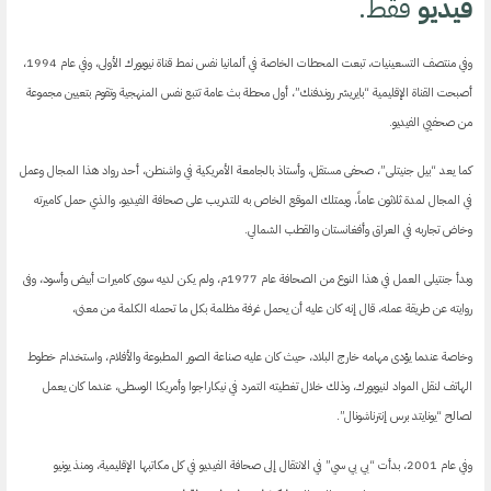
فيديو
فقط.
وفي منتصف التسعينيات، تبعت المحطات الخاصة في ألمانيا نفس نمط قناة نيويورك الأولى، وفي عام 1994،
أصبحت القناة الإقليمية “بايريشر روندفنك”، أول محطة بث عامة تتبع نفس المنهجية وتقوم بتعيين مجموعة
من صحفيي الفيديو.
كما يعد “بيل جنيتلى”، صحفى مستقل، وأستاذ بالجامعة الأمريكية في واشنطن، أحد رواد هذا المجال وعمل
في المجال لمدة ثلاثون عاماً، ويمتلك الموقع الخاص به للتدريب على صحافة الفيديو، والذي حمل كاميرته
وخاض تجاربه في العراق وأفغانستان والقطب الشمالي.
وبدأ جنتيلى العمل في هذا النوع من الصحافة عام 1977م، ولم يكن لديه سوى كاميرات أبيض وأسود، وفى
روايته عن طريقة عمله، قال إنه كان عليه أن يحمل غرفة مظلمة بكل ما تحمله الكلمة من معنى،
وخاصة عندما يؤدى مهامه خارج البلاد، حيث كان عليه صناعة الصور المطبوعة والأفلام، واستخدام خطوط
الهاتف لنقل المواد لنيويورك، وذلك خلال تغطيته التمرد في نيكاراجوا وأمريكا الوسطى، عندما كان يعمل
لصالح “يونايتد برس إنترناشونال”.
وفي عام 2001، بدأت “بي بي سي” في الانتقال إلى صحافة الفيديو في كل مكاتبها الإقليمية، ومنذ يونيو